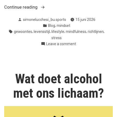
“Mindfulness
Continue reading
&
Posted
simonelucchesi_bu.sports
15 juni 2026
Stress-
by
Posted
,
Blog
mindset
less”
in
Tags:
,
,
,
,
,
gewoontes
levensstijl
lifestyle
mindfulness
richtlijnen
stress
on
Leave a comment
Mindfulness
&
Stress-
less
Wat doet alcohol
met ons lichaam?