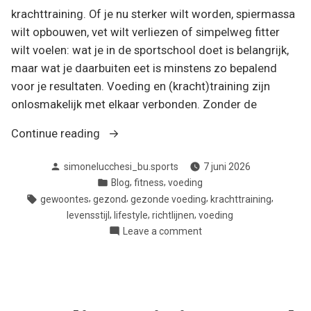
krachttraining. Of je nu sterker wilt worden, spiermassa
wilt opbouwen, vet wilt verliezen of simpelweg fitter
wilt voelen: wat je in de sportschool doet is belangrijk,
maar wat je daarbuiten eet is minstens zo bepalend
voor je resultaten. Voeding en (kracht)training zijn
onlosmakelijk met elkaar verbonden. Zonder de
“Voeding
Continue reading
en
Posted
simonelucchesi_bu.sports
7 juni 2026
training:
by
Posted
,
,
Blog
fitness
voeding
waarom
in
Tags:
,
,
,
,
gewoontes
gezond
gezonde voeding
krachttraining
de
,
,
,
levensstijl
lifestyle
richtlijnen
voeding
juiste
on
Leave a comment
brandstof
Voeding
het
en
training:
verschil
waarom
maakt”
de