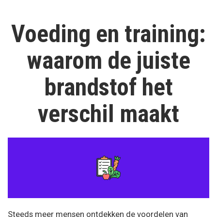
sleutel
tot
fit
een
Voeding en training:
lichaam”
gezond,
energiek
waarom de juiste
en
fit
lichaam
brandstof het
verschil maakt
Steeds meer mensen ontdekken de voordelen van