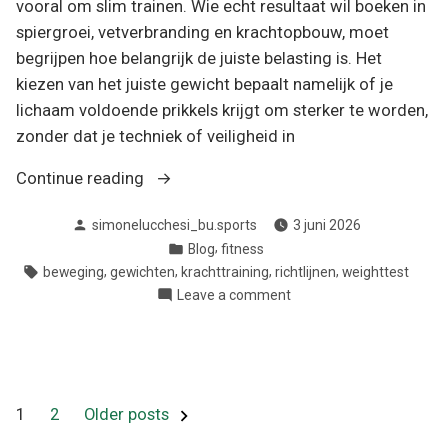
vooral om slim trainen. Wie echt resultaat wil boeken in
spiergroei, vetverbranding en krachtopbouw, moet
begrijpen hoe belangrijk de juiste belasting is. Het
kiezen van het juiste gewicht bepaalt namelijk of je
lichaam voldoende prikkels krijgt om sterker te worden,
zonder dat je techniek of veiligheid in
“Effectieve
Continue reading
krachttraining:
Posted
simonelucchesi_bu.sports
3 juni 2026
de
by
Posted
,
Blog
fitness
kunst
in
Tags:
,
,
,
,
beweging
gewichten
krachttraining
richtlijnen
weighttest
van
on
Leave a comment
juiste
Effectieve
belasting
krachttraining:
en
de
kunst
progressieve
van
Berichten
overload”
1
2
Older posts
juiste