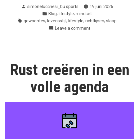
Posted
simonelucchesi_bu.sports
19 juni 2026
stille
by
Posted
,
,
Blog
lifestyle
mindset
bouwsteen
in
Tags:
,
,
,
,
gewoontes
levensstijl
lifestyle
richtlijnen
slaap
van
on
Leave a comment
onze
Slaap:
gezondheid”
de
stille
bouwsteen
van
Rust creëren in een
onze
gezondheid
volle agenda