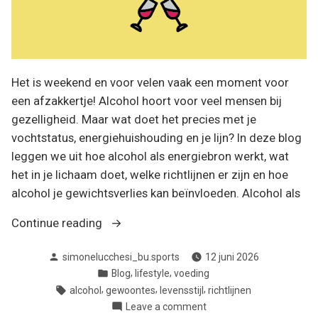
Het is weekend en voor velen vaak een moment voor
een afzakkertje! Alcohol hoort voor veel mensen bij
gezelligheid. Maar wat doet het precies met je
vochtstatus, energiehuishouding en je lijn? In deze blog
leggen we uit hoe alcohol als energiebron werkt, wat
het in je lichaam doet, welke richtlijnen er zijn en hoe
alcohol je gewichtsverlies kan beïnvloeden. Alcohol als
“Wat
Continue reading
doet
Posted
simonelucchesi_bu.sports
12 juni 2026
alcohol
by
Posted
,
,
Blog
lifestyle
voeding
met
in
Tags:
,
,
,
alcohol
gewoontes
levensstijl
richtlijnen
ons
on
Leave a comment
lichaam?”