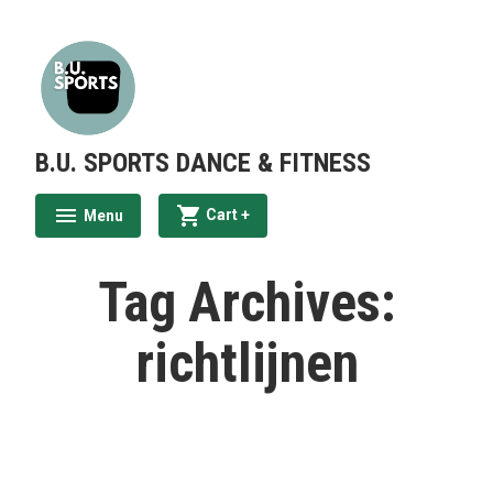
Skip
to
content
B.U. SPORTS DANCE & FITNESS
expanded
collapsed
Cart
+
Menu
expanded
collapsed
Tag Archives:
richtlijnen