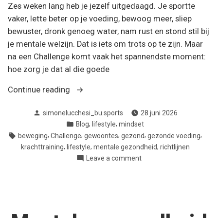
Zes weken lang heb je jezelf uitgedaagd. Je sportte
vaker, lette beter op je voeding, bewoog meer, sliep
bewuster, dronk genoeg water, nam rust en stond stil bij
je mentale welzijn. Dat is iets om trots op te zijn. Maar
na een Challenge komt vaak het spannendste moment:
hoe zorg je dat al die goede
“Gewoontes
Continue reading
vasthouden
Posted
simonelucchesi_bu.sports
28 juni 2026
na
by
Posted
,
,
Blog
lifestyle
mindset
een
in
Tags:
,
,
,
,
,
beweging
Challenge
gewoontes
gezond
gezonde voeding
Challenge:
,
,
,
krachttraining
lifestyle
mentale gezondheid
richtlijnen
zo
on
Leave a comment
maak
Gewoontes
je
vasthouden
na
van
een
6
Challenge:
weken