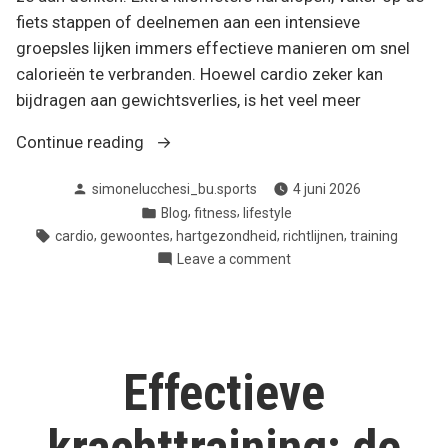
fiets stappen of deelnemen aan een intensieve
groepsles lijken immers effectieve manieren om snel
calorieën te verbranden. Hoewel cardio zeker kan
bijdragen aan gewichtsverlies, is het veel meer
“Cardio
Continue reading
training:
Posted
simonelucchesi_bu.sports
4 juni 2026
veel
by
Posted
,
,
Blog
fitness
lifestyle
meer
in
Tags:
,
,
,
,
cardio
gewoontes
hartgezondheid
richtlijnen
training
dan
on
Leave a comment
alleen
Cardio
calorieën
training:
verbranden”
veel
meer
dan
Effectieve
alleen
calorieën
verbranden