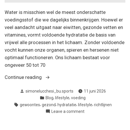
Water is misschien wel de meest onderschatte
voedingsstof die we dagelijks binnenkrijgen. Hoewel er
veel aandacht uitgaat naar eiwitten, gezonde vetten en
vitamines, vormt voldoende hydratatie de basis van
vrijwel alle processen in het lichaam. Zonder voldoende
vocht kunnen onze organen, spieren en hersenen niet
optimaal functioneren. Ons lichaam bestaat voor
ongeveer 50 tot 70
“Hydratatie:
Continue reading
de
Posted
simonelucchesi_bu.sports
11 juni 2026
sleutel
by
Posted
,
,
Blog
lifestyle
voeding
tot
in
Tags:
,
,
,
,
gewoontes
gezond
hydratatie
lifestyle
richtlijnen
een
on
Leave a comment
gezond,
Hydratatie:
energiek
de
en