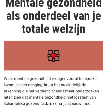
Mentale gezondheid
zo
een
maak
als onderdeel van je
blijvende
je
leefstijl”
van
6
totale welzijn
weken
een
blijvende
leefstijl
Waar mentale gezondheid vroeger vooral ter sprake
kwam als het misging, krijgt het nu eindelijk de
erkenning die het verdient. Steeds meer onderzoeken
laten zien dat mentale gezondheid niet losstaat van
lichamelijke gezondheid, maar er juist nauw mee