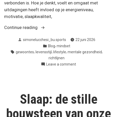
verbonden is. Hoe je denkt, voelt en omgaat met
uitdagingen heeft invloed op je energieniveau,
motivatie, slaapkwaliteit,
“Mentale
Continue reading
gezondheid
Posted
simonelucchesi_bu.sports
22 juni 2026
als
by
Posted
,
Blog
mindset
onderdeel
in
Tags:
,
,
,
,
gewoontes
levensstijl
lifestyle
mentale gezondheid
van
richtlijnen
je
on
Leave a comment
totale
Mentale
welzijn”
gezondheid
als
onderdeel
van
Slaap: de stille
je
totale
bouwsteen van onze
welzijn