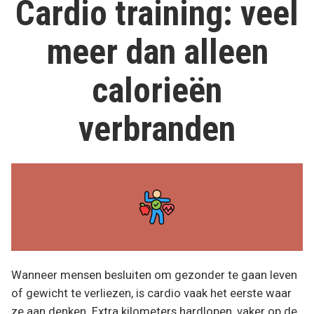
Cardio training: veel
juiste
brandstof
meer dan alleen
het
verschil
maakt
calorieën
verbranden
Wanneer mensen besluiten om gezonder te gaan leven
of gewicht te verliezen, is cardio vaak het eerste waar
ze aan denken. Extra kilometers hardlopen, vaker op de