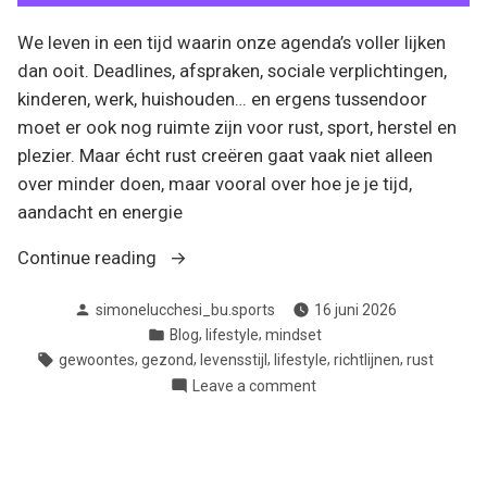
We leven in een tijd waarin onze agenda’s voller lijken
dan ooit. Deadlines, afspraken, sociale verplichtingen,
kinderen, werk, huishouden… en ergens tussendoor
moet er ook nog ruimte zijn voor rust, sport, herstel en
plezier. Maar écht rust creëren gaat vaak niet alleen
over minder doen, maar vooral over hoe je je tijd,
aandacht en energie
“Rust
Continue reading
creëren
Posted
simonelucchesi_bu.sports
16 juni 2026
in
by
Posted
,
,
Blog
lifestyle
mindset
een
in
Tags:
,
,
,
,
,
gewoontes
gezond
levensstijl
lifestyle
richtlijnen
rust
volle
on
Leave a comment
agenda”
Rust
creëren
in
een