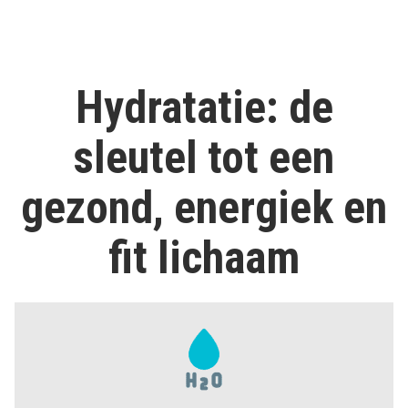
Wat
doet
alcohol
met
ons
Hydratatie: de
lichaam?
sleutel tot een
gezond, energiek en
fit lichaam