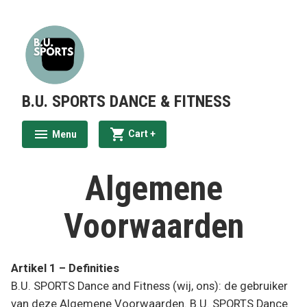
Skip
to
content
B.U. SPORTS DANCE & FITNESS
expanded
collapsed
Cart
+
Menu
expanded
collapsed
Algemene
Voorwaarden
Artikel 1 – Definities
B.U. SPORTS Dance and Fitness (wij, ons): de gebruiker
van deze Algemene Voorwaarden. B.U. SPORTS Dance