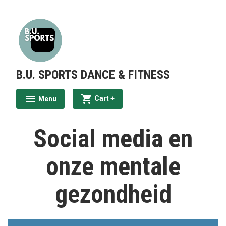
Skip
to
content
B.U. SPORTS DANCE & FITNESS
expanded
collapsed
Cart
+
Menu
expanded
collapsed
Social media en
onze mentale
gezondheid