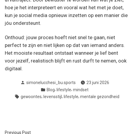
hoe je het interpreteert en vooral wat het met je doet,
kun je social media opnieuw inzetten op een manier die
jóu ondersteunt.
Onthoud: jouw proces hoeft niet snel te gaan, niet
perfect te zijn en niet lijken op dat van iemand anders.
Het mooiste resultaat ontstaat wanneer je lief bent
voor jezelf, realistisch blijft en rust durft te nemen, ook
digitaal.
Posted
simonelucchesi_bu.sports
23 juni 2026
by
Posted
,
,
Blog
lifestyle
mindset
in
Tags:
,
,
,
gewoontes
levensstijl
lifestyle
mentale gezondheid
Previous
Previous Post