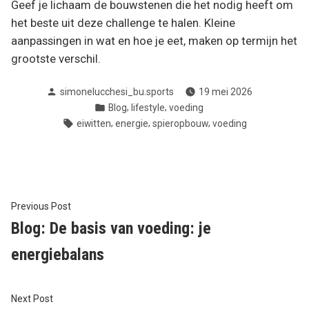
Geef je lichaam de bouwstenen die het nodig heeft om
het beste uit deze challenge te halen. Kleine
aanpassingen in wat en hoe je eet, maken op termijn het
grootste verschil.
Posted
simonelucchesi_bu.sports
19 mei 2026
by
Posted
,
,
Blog
lifestyle
voeding
in
Tags:
,
,
,
eiwitten
energie
spieropbouw
voeding
Bericht
Previous
Previous Post
post:
Blog: De basis van voeding: je
navigatie
energiebalans
Next
Next Post