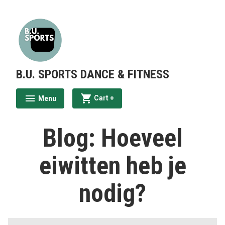
Skip
to
content
B.U. SPORTS DANCE & FITNESS
expanded
collapsed
Cart
+
Menu
expanded
collapsed
Blog: Hoeveel
eiwitten heb je
nodig?