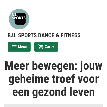
Skip
to
content
B.U. SPORTS DANCE & FITNESS
expanded
collapsed
Cart
+
Menu
expanded
collapsed
Meer bewegen: jouw
geheime troef voor
een gezond leven