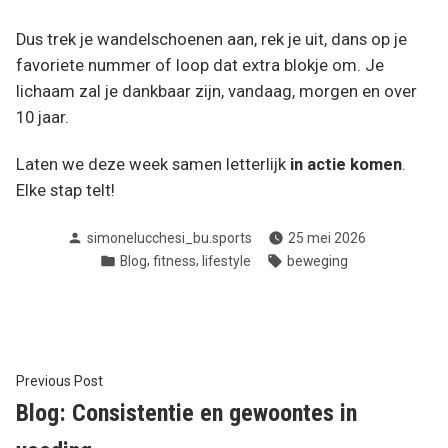
Dus trek je wandelschoenen aan, rek je uit, dans op je
favoriete nummer of loop dat extra blokje om. Je
lichaam zal je dankbaar zijn, vandaag, morgen en over
10 jaar.
Laten we deze week samen letterlijk
in actie komen
.
Elke stap telt!
Posted
simonelucchesi_bu.sports
25 mei 2026
by
Posted
Tags:
,
,
Blog
fitness
lifestyle
beweging
in
Bericht
Previous
Previous Post
post:
Blog: Consistentie en gewoontes in
navigatie